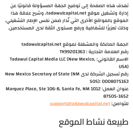
تهدف هذه الصفحة إلى توضيح الجهة المسؤولة قانونيًا عن
إدارة وتشغيل موقع tadawulcapital.net، وشرح علاقة هذا
الموقع بالمواقع الأخرى التي تُدار ضمن نفس الإطار التشغيلي،
وذلك تعزيزًا للشفافية ورفع مستوى الثقة لدى المستخدمين.
الجهة المالكة والمشغلة لموقع tadawulcapital.net
رقم العلامة التجارية : TK99201363
الاسم القانوني: Tadawul Capital Media LLC (New Mexico,
USA)
رقم تسجيل الشركة لدى New Mexico Secretary of State (NM
SOS): 0008075163
عنوان العمل: 1012 Marquez Place, Ste 106-B, Santa Fe, NM
87505-1652
للتواصل:
support@tadawulcapital.net
طبيعة نشاط الموقع