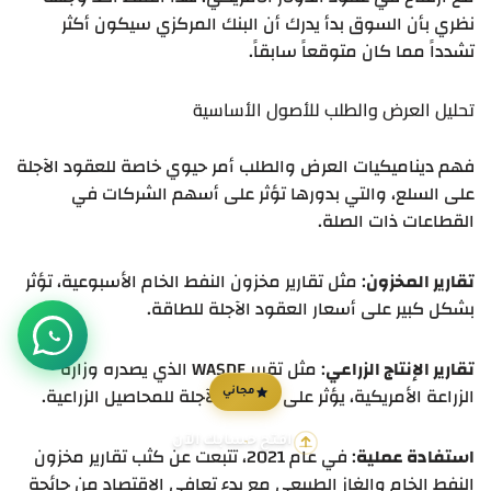
نظري بأن السوق بدأ يدرك أن البنك المركزي سيكون أكثر
تشدداً مما كان متوقعاً سابقاً.
تحليل العرض والطلب للأصول الأساسية
فهم ديناميكيات العرض والطلب أمر حيوي خاصة للعقود الآجلة
على السلع، والتي بدورها تؤثر على أسهم الشركات في
القطاعات ذات الصلة.
تقارير المخزون
: مثل تقارير مخزون النفط الخام الأسبوعية، تؤثر
بشكل كبير على أسعار العقود الآجلة للطاقة.
تقارير الإنتاج الزراعي
: مثل تقرير WASDE الذي يصدره وزارة
الزراعة الأمريكية، يؤثر على العقود الآجلة للمحاصيل الزراعية.
مجاني
افتح حسابك الآن
استفادة عملية
: في عام 2021، تتبعت عن كثب تقارير مخزون
النفط الخام والغاز الطبيعي مع بدء تعافي الاقتصاد من جائحة