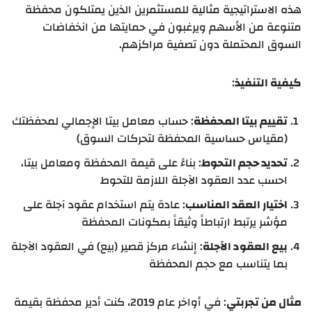
هذه الاستراتيجية مثالية للمستثمرين الذين يمتلكون محفظة
متنوعة من الأسهم ويرغبون في حمايتها من انخفاضات
السوق المحتملة دون تصفية مراكزهم.
كيفية التنفيذ
:
تقييم بيتا المحفظة
: حساب معامل بيتا الإجمالي لمحفظتك
(مقياس حساسية المحفظة لتحركات السوق)
تحديد حجم التحوط
: بناءً على قيمة المحفظة ومعامل بيتا،
احسب عدد العقود الآجلة اللازمة للتحوط
اختيار العقد المناسب
: عادة يتم استخدام عقود آجلة على
مؤشر يرتبط ارتباطاً وثيقاً بمكونات المحفظة
بيع العقود الآجلة
: إنشاء مركز قصير (بيع) في العقود الآجلة
بما يتناسب مع حجم المحفظة
مثال من تجربتي
: في أواخر عام 2019، كنت أدير محفظة بقيمة