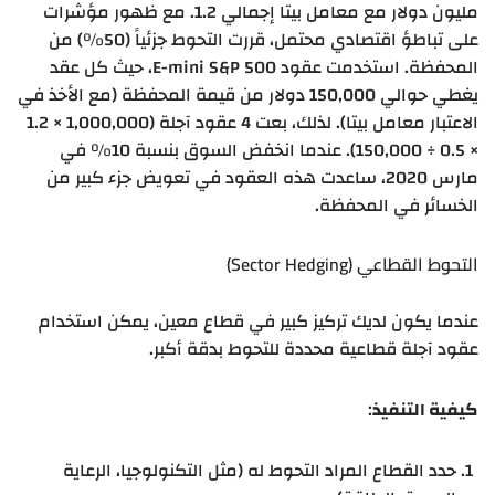
مليون دولار مع معامل بيتا إجمالي 1.2. مع ظهور مؤشرات
على تباطؤ اقتصادي محتمل، قررت التحوط جزئياً (50%) من
المحفظة. استخدمت عقود E-mini S&P 500، حيث كل عقد
يغطي حوالي 150,000 دولار من قيمة المحفظة (مع الأخذ في
الاعتبار معامل بيتا). لذلك، بعت 4 عقود آجلة (1,000,000 × 1.2
× 0.5 ÷ 150,000). عندما انخفض السوق بنسبة 10% في
مارس 2020، ساعدت هذه العقود في تعويض جزء كبير من
الخسائر في المحفظة.
التحوط القطاعي (Sector Hedging)
عندما يكون لديك تركيز كبير في قطاع معين، يمكن استخدام
عقود آجلة قطاعية محددة للتحوط بدقة أكبر.
كيفية التنفيذ
:
حدد القطاع المراد التحوط له (مثل التكنولوجيا، الرعاية