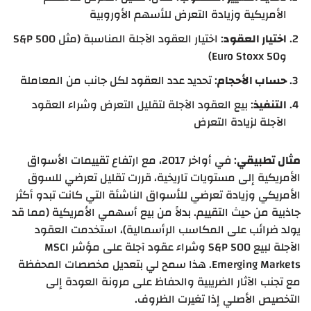
الأمريكية وزيادة التعرض للأسهم الأوروبية
اختيار العقود
: اختيار العقود الآجلة المناسبة (مثل S&P 500
وEuro Stoxx 50)
حساب الأحجام
: تحديد عدد العقود لكل جانب من المعاملة
التنفيذ
: بيع العقود الآجلة لتقليل التعرض وشراء العقود
الآجلة لزيادة التعرض
مثال تطبيقي
: في أواخر 2017، مع ارتفاع تقييمات الأسواق
الأمريكية إلى مستويات تاريخية، قررت تقليل تعرضي للسوق
الأمريكي وزيادة تعرضي للأسواق الناشئة التي كانت تبدو أكثر
جاذبية من حيث التقييم. بدلاً من بيع أسهمي الأمريكية (مما قد
يولد ضرائب على المكاسب الرأسمالية)، استخدمت العقود
الآجلة لبيع S&P 500 وشراء عقود آجلة على مؤشر MSCI
Emerging Markets. هذا سمح لي بتعديل مخصصات المحفظة
مع تجنب الآثار الضريبية والحفاظ على مرونة العودة إلى
التخصيص الأصلي إذا تغيرت الظروف.