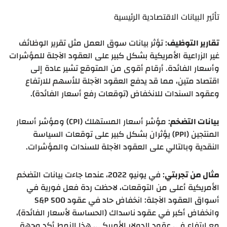
تأثير البيانات الاقتصادية الرئيسية
تقارير التوظيف
: تؤثر بيانات سوق العمل مثل تقرير الوظائف
غير الزراعية الأمريكية بشكل كبير على العقود الآجلة للمؤشرات
وأسعار الفائدة. أرقام أقوى من المتوقع تشير عادة إلى
اقتصاد متين، مما قد يدفع العقود الآجلة للأسهم للارتفاع
وعقود السندات للانخفاض (توقعات رفع أسعار الفائدة).
بيانات التضخم
: مؤشر أسعار المستهلك (CPI) ومؤشر أسعار
المنتجين (PPI) يؤثران بشكل كبير على توقعات السياسة
النقدية وبالتالي على العقود الآجلة للسندات والمؤشرات.
مثال من تجربتي
: في يونيو 2022، عندما جاءت بيانات التضخم
الأمريكية أعلى من التوقعات، لاحظت ردة فعل فورية في
أسواق العقود الآجلة: انخفاض حاد في عقود S&P 500
وانخفاض أكبر في عقود ناسداك (الحساسة لأسعار الفائدة)،
مع ارتفاع في عقود الدولار الأمريكي. هذا النمط أكد وجهة