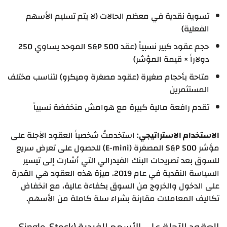
تسوية نقدية في معظم الحالات (لا يتم تسليم الأسهم
الفعلية)
حجم عقود كبير نسبياً (عقد S&P 500 الموحد يساوي 250
دولاراً × قيمة المؤشر)
متاحة بأحجام صغيرة (عقود مصغرة وميكرو) لتناسب مختلف
المستثمرين
تقدم رافعة مالية كبيرة مع هوامش منخفضة نسبياً
الاستخدام الاستراتيجي
: استخدمتُ شخصياً العقود الآجلة على
مؤشر S&P 500 المصغرة (E-mini) للحصول على تعرض سريع
للسوق بعد تصريحات البنك الفيدرالي التي أشارت إلى تيسير
السياسة النقدية في عام 2019. ميزة هذه العقود هي القدرة
على الدخول والخروج من السوق بكفاءة عالية، مع انخفاض
تكاليف المعاملات مقارنة بشراء سلة كاملة من الأسهم.
العقود الآجلة على الأسهم الفردية (Single-Stock