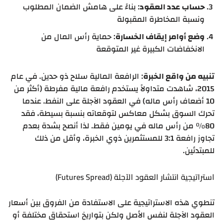
حساب عدد العقود
: بناءً على هامش الضمان المطلوب
ونسبة المخاطرة المقبولة
وضع أوامر إيقاف الخسارة
: حماية رأس المال من
الانخفاضات الكبيرة غير المتوقعة
تنبيه من واقع الخبرة
: الرافعة المالية سلاح ذو حدين. في عام
2015، شاهدت متداولاً يستخدم رافعة مالية مفرطة (أكثر من
10 أضعاف رأس ماله) في العقود الآجلة على النفط. عندما
تحرك السوق بشكل معاكس لتوقعاته بنسبة بسيطة، فقد
80% من رأس ماله في يومين فقط. لذا أنصح بشدة بعدم
تجاوز رافعة 3:1 للمستثمرين ذوي الخبرة، وأقل من ذلك
للمبتدئين.
استراتيجية انتشار العقود الآجلة (Futures Spread)
تنطوي هذه الاستراتيجية على الاستفادة من الفروق بين أسعار
العقود الآجلة لنفس الأصل ولكن بتواريخ استحقاق مختلفة أو