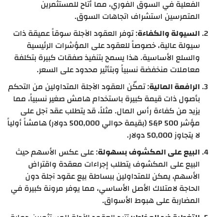
الفعلية في السوق الفوري، مما أتاح للمستثمرين
المتمرسين استشراف اتجاهات السوق.
السيولة والكفاءة
: توفر العقود الآجلة سوقاً عميقة ذات
سيولة عالية، خصوصاً للعقود على المؤشرات الرئيسية
والسلع الأساسية. هذا يسمح بتنفيذ صفقات كبيرة بتكلفة
معاملات منخفضة نسبياً وبتأثير محدود على السعر.
الرافعة المالية
: تمكّن العقود الآجلة المتداولين من التحكم
بأصول ذات قيمة كبيرة باستخدام هامش صغير نسبياً، مما
يزيد من كفاءة رأس المال. مثلاً، قد يتطلب عقد آجل على
مؤشر S&P 500 (بقيمة حوالي 500,000 دولار) هامشاً أولياً
لا يتجاوز 50,000 دولار.
البيع على المكشوف بسهولة
: على عكس الأسهم حيث
البيع على المكشوف يتطلب إجراءات معقدة واقتراض
الأسهم، يمكن للمتداولين ببساطة بيع عقود آجلة دون
الحاجة لامتلاك الأصل الأساسي، مما يوفر مرونة كبيرة في
المضاربة على هبوط الأسواق.