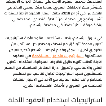
استخدمت شخصياً العقود الآجلة على سندات الخزانة الأمريكية
كمؤشر مبكر لاتجاهات السوق. عندما بدأت منحنى العائد في
الانعكاس في أواخر 2018، كانت أسعار العقود الآجلة للسندات
تشير بوضوح إلى مخاوف من تباطؤ اقتصادي، مما دفعني
لاتخاذ موقف أكثر تحفظاً في محفظة الأسهم.
في سوق الأسهم، يتطلب استخدام العقود الآجلة استراتيجيات
تداول محددة تتوافق مع أهداف ومخاطر كل مستثمر. من
الضروري تحليل السوق وفهم تحركات الأسعار لتحديد الفرص
الاستثمارية.
استراتيجيات التداول المستخدمة
في العقود
الآجلة تتطلب تقييم دقيق للظروف السوقية، استخدام التحليل
الفني والأساسي، وتطبيق إدارة المخاطر المناسبة. من المهم
للمستثمرين تحديد استراتيجيات تداول تتناسب مع تحملهم
للمخاطر وأهدافهم المالية، مع الأخذ في الاعتبار التقلبات
المحتملة في السوق والأحداث الاقتصادية الكبرى.
استراتيجيات استخدام العقود الآجلة