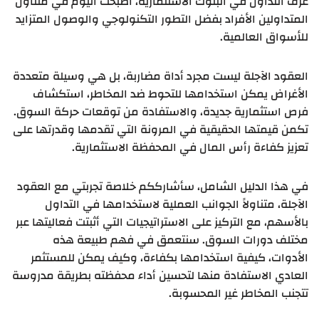
غرف التداول في البنوك الاستثمارية، أصبحت اليوم في متناول
المتداولين الأفراد بفضل التطور التكنولوجي والوصول المتزايد
للأسواق العالمية.
العقود الآجلة ليست مجرد أداة مضاربة، بل هي وسيلة متعددة
الأغراض يمكن استخدامها للتحوط ضد المخاطر، استكشاف
فرص استثمارية جديدة، والاستفادة من توقعات حركة السوق.
تكمن قيمتها الحقيقية في المرونة التي تقدمها وقدرتها على
تعزيز كفاءة رأس المال في المحفظة الاستثمارية.
في هذا الدليل الشامل، سأشارككم خلاصة تجربتي مع العقود
الآجلة، متناولاً الجوانب العملية لاستخدامها في التداول
بالأسهم، مع التركيز على الاستراتيجيات التي أثبتت فعاليتها عبر
مختلف دورات السوق. سنتعمق في فهم طبيعة هذه
الأدوات، كيفية استخدامها بكفاءة، وكيف يمكن للمستثمر
العادي الاستفادة منها لتحسين أداء محفظته بطريقة مدروسة
تتجنب المخاطر غير المحسوبة.