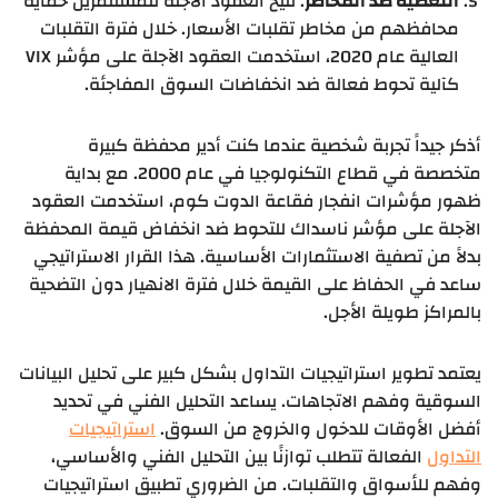
التغطية ضد المخاطر
: تتيح العقود الآجلة للمستثمرين حماية
محافظهم من مخاطر تقلبات الأسعار. خلال فترة التقلبات
العالية عام 2020، استخدمت العقود الآجلة على مؤشر VIX
كآلية تحوط فعالة ضد انخفاضات السوق المفاجئة.
أذكر جيداً تجربة شخصية عندما كنت أدير محفظة كبيرة
متخصصة في قطاع التكنولوجيا في عام 2000. مع بداية
ظهور مؤشرات انفجار فقاعة الدوت كوم، استخدمت العقود
الآجلة على مؤشر ناسداك للتحوط ضد انخفاض قيمة المحفظة
بدلاً من تصفية الاستثمارات الأساسية. هذا القرار الاستراتيجي
ساعد في الحفاظ على القيمة خلال فترة الانهيار دون التضحية
بالمراكز طويلة الأجل.
يعتمد تطوير استراتيجيات التداول بشكل كبير على تحليل البيانات
السوقية وفهم الاتجاهات. يساعد التحليل الفني في تحديد
أفضل الأوقات للدخول والخروج من السوق.
استراتيجيات
التداول
الفعالة تتطلب توازنًا بين التحليل الفني والأساسي،
وفهم للأسواق والتقلبات. من الضروري تطبيق استراتيجيات