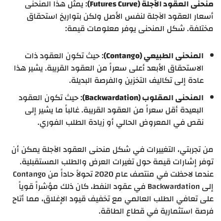
منحنى العقود الآجلة (Futures Curve)
: يمثل هذا المنحنى
أسعار العقود الآجلة لنفس الأصل ولكن بتواريخ استحقاق
مختلفة. شكل المنحنى يوفر معلومات قيمة:
المنحنى الطبيعي (Contango)
: حيث تكون العقود ذات
الاستحقاق الأبعد أعلى سعراً من العقود القريبة. يشير هذا
عادة إلى تكاليف التخزين والفرصة البديلة.
المنحنى المقلوب (Backwardation)
: حيث تكون العقود
البعيدة أقل سعراً من العقود القريبة. غالباً ما يشير إلى
نقص في المعروض الحالي أو زيادة الطلب الفوري.
من تجربتي، التغييرات في شكل منحنى العقود الآجلة يمكن أن
توفر إشارات قيمة حول تغيرات العرض والطلب المستقبلية.
عندما لاحظت في منتصف عام 2020 تحولاً حاداً من Contango
إلى Backwardation في عقود النفط، كان ذلك مؤشراً قوياً
على تعافي الطلب العالمي مع تخفيف قيود الإغلاق، مما أتاح
فرصة استثمارية في قطاع الطاقة.