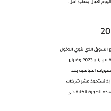
اليوم الأول يخطئ أقل،
ع السوق الذي ينوي الدخول
من الرياض على مدى 36 شهرا متصلة بين يناير 2023 وفبراير
ث ملاحظات: مؤشر S&P 500 يتداول قرب مستوياته القياسية بعد
NAS يحمل تركيزا غير مسبوق إذ تستحوذ عشر شركات
أكثر من 50% من وزنه، ومؤشر VIX للتقلبات يتحرك ضمن نطاق معتدل بين 14 و 20. هذه الصورة الكلية هي