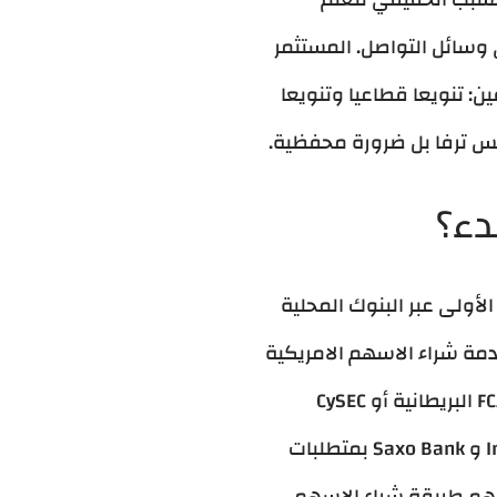
وسائل التواصل. المستثمر
: تنويعا قطاعيا وتنويعا
يس ترفا بل ضرورة محفظية.
دء؟
لأولى عبر البنوك المحلية
، التي تقدم خدمة شراء الاسهم الامريكية
العالمية مقابل عمولة عادة بين 0.15% و 0.3%. الثانية عبر وسطاء دوليين مرخصين من FCA البريطانية أو CySEC
القبرصية أو ASIC الأسترالية. الثالثة عبر وسطاء أمريكيين مباشرين مثل Interactive Brokers و Saxo Bank بمتطلبات
تفهم طريقة شراء الاسهم