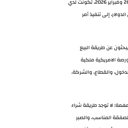
بنفسي أسهم Microsoft و NVIDIA و Apple عبر منصتين مرخصتين خلال الفترة بين يناير 2023 وفبراير 2026، تكونت لدي
ولار، إلى تنفيذ أمر
بحثون عن طريقة البيع
رصة الامريكية ملكية
دخول، والقطاع، والشركة،
همة: لا توجد طريقة شراء
لصفقة المناسب، والصبر