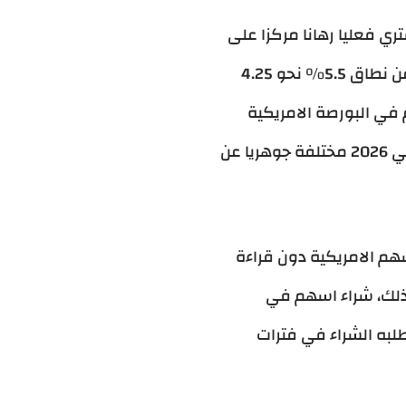
ي فعليا رهانا مركزا على
سبع إلى عشر شركات، وليس تنويعا حقيقيا. الاحتياطي الفيدرالي بدأ دورة تخفيض حذرة من نطاق 5.5% نحو 4.25
ء اسهم في البورصة الامريكية
بأفق متوسط. كل من يخطط للدخول الآن يحتاج فهم أن طريقة شراء الاسهم الامريكية في 2026 مختلفة جوهريا عن
م الامريكية دون قراءة
ذلك، شراء اسهم في
لبه الشراء في فترات