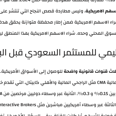
سهم الامريكية
، وليس مطاردة قصص النجاح التي تنتشر على 
اء الاسهم الامريكية ضمن إطار محفظة متوازنة يحقق هدفين
السوق المحلي وحده. شراء الاسهم الامريكية بهذا المنطق ل
ظيمي للمستثمر السعودي قبل الب
اث قنوات قانونية واضحة
للوصول إلى الأسواق الأمريكية. ا
المرخصة من هيئة السوق المالية CMA مثل الراجحي المالية والأهلي كابيتال
ة فعلية للأسهم. أيا كانت القناة، يبقى السؤال الأهم: هل 