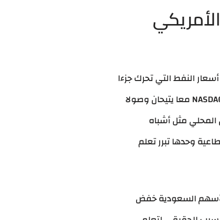
الأمريكي
 أسعار النفط التي تحرك جزءا
كبيرا من مؤشر تاسي. سوق تداول السعودي يضم نحو 230 شركة مدرجة، بينما NYSE و NASDAQ معا يتيحان وصولا
المحلي مثل أشباه
اعية وحدها تبرر تعلم
الأسهم السعودية خفض