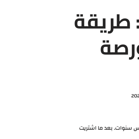
 طريقة
ورصة
20
س سنوات. بعد ما اشتريت