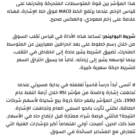
هذا المؤشر بين قوة المتوسطات المتحركة وقدرتها على
قياس الزخم. عندما يرتفع الخط MACD فوق خط الإشارة، فهذه
علامة على زخم صعودي، والعكس صحيح.
شريط البولينجر
: تساعد هذه الأداة في قياس تقلب السوق
من خلال رسم خطوط على بعد انحرافين معياريين عن المتوسط
المتحرك. تضييق الشريط يشير عادة إلى انخفاض في التقلب،
بينما توسعه يشير إلى زيادته. غالباً ما يسبق اختراق السعر
للشريط حركة سعرية كبيرة.
لا أنسى أبداً درساً قاسياً تعلمته في بداية مسيرتي عندما
تجاهلت إشارة واضحة من مؤشر RSI خلال أزمة النفط عام
1990. كان المؤشر يظهر حالة ذروة بيع شديدة لأسهم شركات
الطاقة، لكنني تأثرت بالجو السلبي العام وتجاهلت الإشارة.
النتيجة؟ فاتتني فرصة شراء ممتازة قبل ارتفاع حاد في الأسعار.
منذ ذلك الحين، أصبحت أولي اهتماماً أكبر للإشارات الفنية التي
تتعارض مع المشاعر السائدة في السوق.