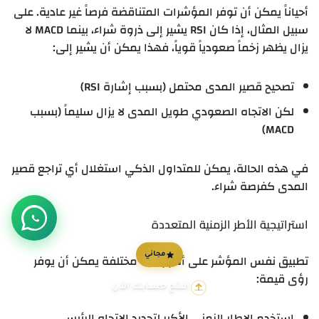
أحياناً يمكن أن توفر المؤشرات المتناقضة فرصاً غير عادية. على
سبيل المثال، إذا كان RSI يشير إلى ذروة شراء، بينما MACD لا
يزال يظهر زخماً صعودياً قوياً، فهذا يمكن أن يشير إلى:
تصحيح قصير المدى محتمل (بسبب إشارة RSI)
لكن الاتجاه الصعودي طويل المدى لا يزال سليماً (بسبب
MACD)
في هذه الحالة، يمكن للمتداول الذكي استغلال أي تراجع قصير
المدى كفرصة شراء.
استراتيجية الأطر الزمنية المتعددة
تطبيق نفس المؤشر على أطر زمنية مختلفة يمكن أن يوفر
مجاني
رؤى قيمة:
افتح حسابك الآن
استخدم الإطار الزمني الأكبر لتحديد الاتجاه الرئيسي