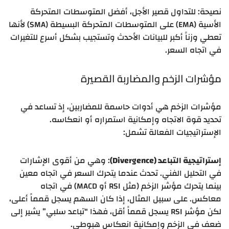
نصيحة: للتداول قصير الأجل، أفضل المتوسطات المتحركة
الأسية (EMA) على المتوسطات المتحركة البسيطة (SMA) لأنها
تعطي وزناً أكبر للبيانات الأحدث وتستجيب بشكل أسرع للتغيرات
في اتجاه السعر.
مؤشرات الزخم والمضاربة القصيرة
مؤشرات الزخم هي أدوات حاسمة للمضاربين، إذ تساعد في
تحديد قوة الاتجاه وإمكانية استمراره أو انعكاسه.
الإستراتيجيات الفعالة تشمل:
إستراتيجية التباعد (Divergence)
: وهي من أقوى الإشارات
في التحليل الفني. تحدث عندما يتحرك السعر في اتجاه معين
بينما يتحرك مؤشر الزخم (مثل RSI أو MACD) في اتجاه
معاكس. على سبيل المثال، إذا كان السهم يسجل قمماً أعلى،
لكن مؤشر RSI يسجل قمماً أقل، فهذا “تباعد سلبي” يشير إلى
ضعف في الزخم وإمكانية انعكاس هبوطي.