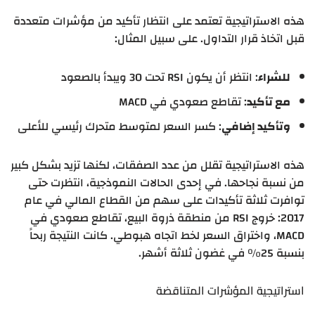
هذه الاستراتيجية تعتمد على انتظار تأكيد من مؤشرات متعددة
قبل اتخاذ قرار التداول. على سبيل المثال:
للشراء
: انتظر أن يكون RSI تحت 30 ويبدأ بالصعود
مع تأكيد
: تقاطع صعودي في MACD
وتأكيد إضافي
: كسر السعر لمتوسط متحرك رئيسي للأعلى
هذه الاستراتيجية تقلل من عدد الصفقات، لكنها تزيد بشكل كبير
من نسبة نجاحها. في إحدى الحالات النموذجية، انتظرت حتى
توافرت ثلاثة تأكيدات على سهم من القطاع المالي في عام
2017: خروج RSI من منطقة ذروة البيع، تقاطع صعودي في
MACD، واختراق السعر لخط اتجاه هبوطي. كانت النتيجة ربحاً
بنسبة 25% في غضون ثلاثة أشهر.
استراتيجية المؤشرات المتناقضة