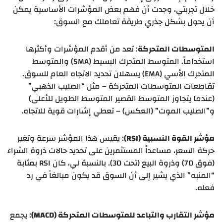
خلال تجربتي، وجدت أن فهم بعض المؤشرات الأساسية يمكن
أن يحول بشكل جذري طريقة تعاملك مع السوق:
المتوسطات المتحركة
: تعد من أقدم المؤشرات وأكثرها
استخداماً. المتوسط المتحرك البسيط (SMA) والمتوسط
المتحرك الأسي (EMA) يسهلان تحديد الاتجاه العام للسوق.
تقاطعات المتوسطات المتحركة – مثل “الصليب الذهبي”
(عندما يتجاوز المتوسط القصير المتوسط الطويل للأعلى)
و”الصليب الموت” (العكس) – تعطي إشارات قوية للاتجاه.
مؤشر القوة النسبية (RSI)
: يقيس هذا المؤشر سرعة وتغير
حركة السعر، مساعداً المستثمرين على تحديد حالات ذروة الشراء
(فوق 70) وذروة البيع (تحت 30). بالنسبة لي، كان RSI بمثابة
“المنبه” الذي يشير إلى أن السوق قد يكون مبالغاً في رد
فعله.
مؤشر التقارب والتباعد للمتوسطات المتحركة (MACD)
: يجمع