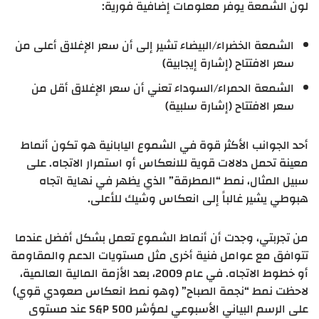
لون الشمعة يوفر معلومات إضافية فورية:
الشمعة الخضراء/البيضاء تشير إلى أن سعر الإغلاق أعلى من
سعر الافتتاح (إشارة إيجابية)
الشمعة الحمراء/السوداء تعني أن سعر الإغلاق أقل من
سعر الافتتاح (إشارة سلبية)
أحد الجوانب الأكثر قوة في الشموع اليابانية هو تكون أنماط
معينة تحمل دلالات قوية للانعكاس أو استمرار الاتجاه. على
سبيل المثال، نمط “المطرقة” الذي يظهر في نهاية اتجاه
هبوطي يشير غالباً إلى انعكاس وشيك للأعلى.
من تجربتي، وجدت أن أنماط الشموع تعمل بشكل أفضل عندما
تتوافق مع عوامل فنية أخرى مثل مستويات الدعم والمقاومة
أو خطوط الاتجاه. في عام 2009، بعد الأزمة المالية العالمية،
لاحظت نمط “نجمة الصباح” (وهو نمط انعكاس صعودي قوي)
على الرسم البياني الأسبوعي لمؤشر S&P 500 عند مستوى