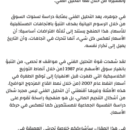
وتفسيره من خلال لغة التحليل الفني.
في جوهره، يعد التحليل الفني بمثابة دراسة لسلوك السوق
من خلال الرسوم البيانية بهدف التنبؤ بالاتجاهات المستقبلية
للأسعار. هذا المنهج يستند إلى ثلاثة افتراضات أساسية: أن
الأسعار تعكس كل شيء، أنها تتحرك في اتجاهات، وأن التاريخ
يميل إلى تكرار نفسه.
لقد شهدت قوة التحليل الفني في مواقف لا تحصى، من التنبؤ
بانهيار سوق الأسهم عام 1987 (من خلال أنماط التوزيع
الكلاسيكية التي ظهرت قبل الانهيار) إلى توقع الطفرة في
أسعار النفط عام 2007 (من خلال نمط القاع المزدوج الواضح).
هذه الأمثلة وغيرها أقنعتني أن التحليل الفني ليس مجرد شكل
من أشكال التنجيم المالي، بل هو منهجية راسخة تقوم على
دراسة النفسية الجماعية للمستثمرين كما تنعكس في حركة
الأسعار.
في هذا المقال، سأشارككم خلاصة تجربتي العميقة في