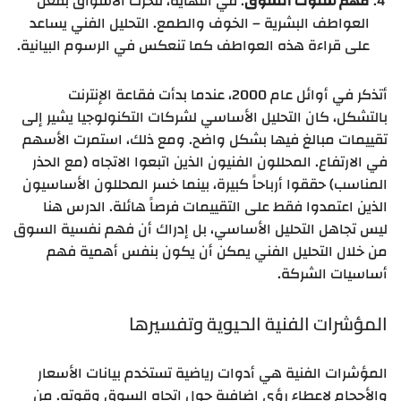
فهم سلوك السوق
: في النهاية، تتحرك الأسواق بفعل
العواطف البشرية – الخوف والطمع. التحليل الفني يساعد
على قراءة هذه العواطف كما تنعكس في الرسوم البيانية.
أتذكر في أوائل عام 2000، عندما بدأت فقاعة الإنترنت
بالتشكل، كان التحليل الأساسي لشركات التكنولوجيا يشير إلى
تقييمات مبالغ فيها بشكل واضح. ومع ذلك، استمرت الأسهم
في الارتفاع. المحللون الفنيون الذين اتبعوا الاتجاه (مع الحذر
المناسب) حققوا أرباحاً كبيرة، بينما خسر المحللون الأساسيون
الذين اعتمدوا فقط على التقييمات فرصاً هائلة. الدرس هنا
ليس تجاهل التحليل الأساسي، بل إدراك أن فهم نفسية السوق
من خلال التحليل الفني يمكن أن يكون بنفس أهمية فهم
أساسيات الشركة.
المؤشرات الفنية الحيوية وتفسيرها
المؤشرات الفنية هي أدوات رياضية تستخدم بيانات الأسعار
والأحجام لإعطاء رؤى إضافية حول اتجاه السوق وقوته. من