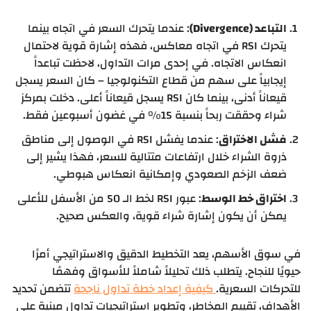
التباعد (Divergence)
: عندما يتحرك السعر في اتجاه بينما
يتحرك RSI في اتجاه معاكس، فهذه إشارة قوية لاحتمال
انعكاس الاتجاه. في إحدى مرات التداول، لاحظت تباعداً
إيجابياً على سهم من قطاع التكنولوجيا – كان السعر يسجل
قيعاناً أدنى، بينما كان RSI يسجل قيعاناً أعلى. دخلت بمركز
شراء وحققت ربحاً بنسبة 15% في غضون أسبوعين فقط.
فشل الاختراق
: عندما يفشل RSI في الوصول إلى مناطق
ذروة الشراء خلال ارتفاعات متتالية للسعر، فهذا يشير إلى
ضعف الزخم الصعودي وإمكانية انعكاس هبوطي.
اختراق خط الوسط
: عبور RSI لخط الـ 50 من الأسفل للأعلى
يمكن أن يكون إشارة شراء قوية، والعكس صحيح.
في سوق الأسهم، يعد التخطيط الدقيق والاستراتيجي أمرًا
حيويًا للنجاح. يتطلب ذلك تحليلاً شاملاً للأسواق وفهمًا
للتحركات السعرية.
كيفية إعداد خطة تداول ناجحة
تتضمن تحديد
الأهداف، تقييم المخاطر، وتطوير استراتيجيات تداول مبنية على