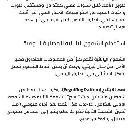
طويل الأمد. خلال سنوات عملي كمتداول ومستشار، طورت
واختبرت العديد من استراتيجيات التحليل الفني التي أثبتت
فعاليتها في التداول القصير الأجل. فيما يلي أبرز هذه
الاستراتيجيات:
استخدام الشموع اليابانية للمضاربة اليومية
الشموع اليابانية تقدم كنزاً من المعلومات للمتداول قصير
الأجل. من خلال تجربتي، وجدت أن بعض أنماط الشموع تعمل
بشكل استثنائي في التداول اليومي:
نمط الابتلاع (Engulfing Pattern)
: يتكون هذا النمط من
شمعتين متتاليتين، حيث “تبتلع” الشمعة الثانية جسم الشمعة
الأولى بالكامل. إذا حدث هذا النمط بعد اتجاه هبوطي (حيث
تكون الشمعة الثانية خضراء)، فهو يشير إلى انعكاس صعودي
محتمل، والعكس صحيح.