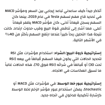
أتذكر جيداً كيف ساعدني تباعد إيجابي بين السعر ومؤشر MACD
في تحديد قاع مهم لسهم Tesla في عام 2019. بينما كان
السهم يسجل قيعاناً أدنى، كان مؤشر MACD يظهر قيعاناً
أعلى، مما أشار إلى تناقص قوة البيع وقرب حدوث ارتداد. كانت
نتيجة هذا التحليل ربحاً كبيراً عندما ارتفع السهم بأكثر من 40%
في الأشهر التالية.
إستراتيجية ذروة البيع/الشراء
: استخدام مؤشرات مثل RSI
لتحديد الحالات التي يكون فيها السهم مُبالغاً في بيعه (RSI
تحت 30) أو مُبالغاً في شرائه (RSI فوق 70). هذه الحالات غالباً
ما تسبق انعكاسات في الاتجاه.
إستراتيجية عبور خط الوسط
: في مؤشرات مثل MACD أو
Stochastic، يمكن استخدام عبور مؤشر الزخم لخط الوسط
كإشارة تأكيدية للدخول في اتجاه جديد.