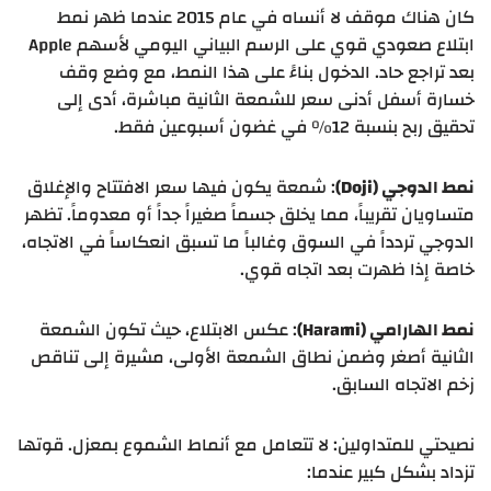
كان هناك موقف لا أنساه في عام 2015 عندما ظهر نمط
ابتلاع صعودي قوي على الرسم البياني اليومي لأسهم Apple
بعد تراجع حاد. الدخول بناءً على هذا النمط، مع وضع وقف
خسارة أسفل أدنى سعر للشمعة الثانية مباشرة، أدى إلى
تحقيق ربح بنسبة 12% في غضون أسبوعين فقط.
نمط الدوجي (Doji)
: شمعة يكون فيها سعر الافتتاح والإغلاق
متساويان تقريباً، مما يخلق جسماً صغيراً جداً أو معدوماً. تظهر
الدوجي تردداً في السوق وغالباً ما تسبق انعكاساً في الاتجاه،
خاصة إذا ظهرت بعد اتجاه قوي.
نمط الهارامي (Harami)
: عكس الابتلاع، حيث تكون الشمعة
الثانية أصغر وضمن نطاق الشمعة الأولى، مشيرة إلى تناقص
زخم الاتجاه السابق.
نصيحتي للمتداولين: لا تتعامل مع أنماط الشموع بمعزل. قوتها
تزداد بشكل كبير عندما: