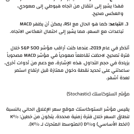
فهذا يشير إلى انتقال من اتجاه هبوطي إلى صعودي،
والعكس صحيح.
التباعد
: كما هو الحال مع RSI، يمكن أن يظهر MACD
تباعدات مع السعر، مما يشير إلى احتمال انعكاس الاتجاه.
أتذكر في عام 2019، عندما كنت أراقب مؤشر S&P 500 خلال
فترة تصحيح. لاحظت تقاطعاً صعودياً في مؤشر MACD مصحوباً
بزيادة في حجم التداول. هذه الإشارة، مع دعم من أدوات أخرى،
ساعدتني على تحديد نقطة دخول ممتازة قبل ارتفاع استمر
لعدة أشهر.
مؤشر الستوكاستك (Stochastic)
يقيس مؤشر الستوكاستك موقع سعر الإغلاق الحالي بالنسبة
لنطاق السعر خلال فترة زمنية محددة. يتكون من خطين: %K
(الخط الأساسي) و%D (المتوسط المتحرك لـ %K).