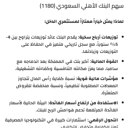
سهم البنك الأهلي السعودي (1180)
لماذا يمثل خياراً ممتازاً لمستثمري الدخل:
توزيعات أرباح سخية
: يقدم البنك عائد توزيعات يتراوح بين 4-
5% سنوياً، مع سجل تاريخي متميز في الحفاظ على
التوزيعات وزيادتها.
القوة المالية
: أكبر بنك في المملكة بعد اندماجه مع
سامبا، مما يعزز مكانته التنافسية وكفاءته التشغيلية.
مؤشرات مالية قوية
: نسبة كفاية رأس المال تتجاوز
المعدلات المطلوبة تنظيمياً، ونسبة منخفضة للقروض
المتعثرة.
الاستفادة من ارتفاع أسعار الفائدة
: البيئة الحالية لأسعار
الفائدة المرتفعة تدعم هوامش الربح للبنك.
التحول الرقمي
: استثمارات كبيرة في التكنولوجيا المصرفية
تعزز الكفاءة وتخفض التكاليف.