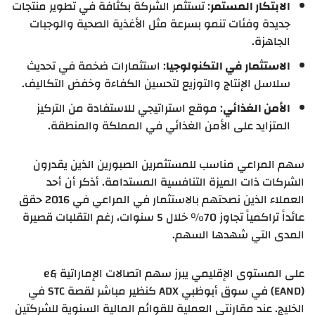
الابتكار المستمر
: تستثمر الشركة بكثافة في تطوير منتجات
جديدة وفئات تنمو بسرعة مثل الأغذية الصحية والوجبات
الجاهزة.
الاستثمار في التكنولوجيا
: استثمارات ضخمة في تحديث
سلاسل الإنتاج والتوزيع لتحسين الكفاءة وخفض التكاليف.
الأمن الغذائي
: موقع استراتيجي للاستفادة من التركيز
المتزايد على الأمن الغذائي في المملكة والمنطقة.
سهم المراعي مناسب للمستثمرين الصبورين الذين يقدرون
الشركات ذات الميزة التنافسية المستدامة. أذكر أن أحد
العملاء الذين نصحتهم بالاستثمار في المراعي في 2016 حقق
عائداً تراكمياً تجاوز 70% خلال 5 سنوات، رغم التقلبات قصيرة
المدى التي شهدها السهم.
على المستوى الإقليمي يبرز سهم اتصالات الإماراتية e&
(EAND) في سوق أبوظبي ADX كنظير مباشر لقصة STC في
الخليج. عند مقارنتي العملية للقوائم المالية السنوية للشركتين