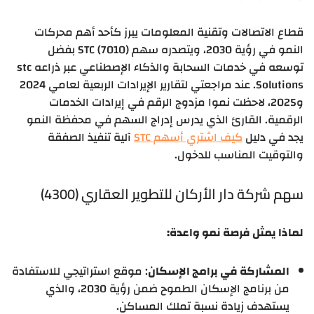
قطاع الاتصالات وتقنية المعلومات يبرز كأحد أهم محركات
النمو في رؤية 2030، ويتصدره سهم STC (7010) بفضل
توسعه في خدمات السحابة والذكاء الإصطناعي عبر ذراعه stc
Solutions. عند مراجعتي لتقارير الإيرادات الربعية لعامي 2024
و2025، لاحظت نموا مزدوج الرقم في إيرادات الخدمات
الرقمية. القارئ الذي يدرس إدراج السهم في محفظة النمو
يجد في دليل
كيف اشتري أسهم STC
آلية تنفيذ الصفقة
والتوقيت المناسب للدخول.
سهم شركة دار الأركان للتطوير العقاري (4300)
لماذا يمثل فرصة نمو واعدة:
المشاركة في برامج الإسكان
: موقع استراتيجي للاستفادة
من برنامج الإسكان الطموح ضمن رؤية 2030، والذي
يستهدف زيادة نسبة تملك المساكن.