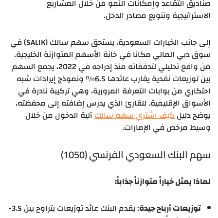
صناديق التقاعد وإمكانات النمو من خلال المشاريع
الاستراتيجية وتنويع مصادر الدخل.
إلى جانب الخيارات السعودية، يستحق سهم سالك (SALIK) في
سوق دبي المالي مكانا في خانة الأسهم المتوازنة الخليجية.
من واقع تحليلي لتدفقاته منذ إدراجه في 2022، يجمع السهم
بين توزيعات نقدية يقارب عائدها 6.5% ونموذج إيرادات شبه
احتكاري من بوابات التعرفة المرورية، وهي تركيبة نادرة في
الأسواق الإقليمية. للقارئ الذي يدرس إضافته إلى محفظته،
يوضح دليل
كيف اشتري سهم سالك
آلية الدخول من خلال
وسيط مرخص في الإمارات.
سهم البنك السعودي الفرنسي (1050)
لماذا يمثل خياراً متوازناً جذاباً:
توزيعات أرباح جيدة
: يقدم البنك عائد توزيعات يتراوح بين 3.5-