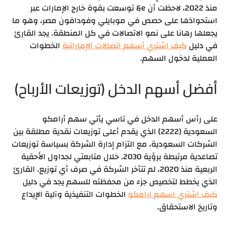
منذ 2022، لاحظت أن e& توسعت بقوة خارج الإمارات عبر
استحواذها على حصص في موبايلي وفودافون مصر، وهو ما
يجعلها رهانا على نمو الاتصالات في كل المنطقة. يجد القارئ
في دليل
كيف اشتري أسهم اتصالات الإماراتية
الخطوات
العملية لدخول السهم.
أفضل أسهم الدخل (توزيعات الأرباح)
على رأس أسهم الدخل في تاسي يأتي سهم أرامكو
السعودية (2222) الذي يقدم أعلى توزيعات نقدية مطلقة بين
الشركات السعودية، مع التزام إدارة الشركة بسياسة توزيعات
تصاعدية مرتبطة برؤية 2030. خلال متابعتي لجداول الأحقية
الربعية منذ 2020، لم تتأخر الشركة في صرف أي توزيع. القارئ
الذي يخطط لتخصيص جزء من محفظته للسهم يجد في دليل
كيف اشتري اسهم ارامكو
الخطوات التنفيذية وآلية الإيداع
وتاريخ الاستحقاق.