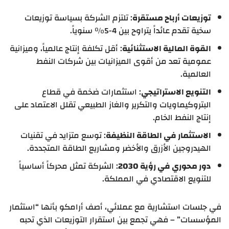
توزيعات أرباح مستقرة
: تلتزم الشركة بسياسة توزيعات
سخية تقدم عائداً يتراوح بين 4-5% سنوياً.
القوة المالية الاستثنائية
: أقل تكلفة إنتاج عالمياً، وميزانية
عمومية تعد من أقوى الميزانيات بين شركات النفط
العالمية.
التنويع الاستراتيجي
: استثمارات ضخمة في قطاع
البتروكيماويات والتكرير والغاز الطبيعي تقلل الاعتماد على
إنتاج النفط الخام.
الاستثمار في الطاقة النظيفة
: توسع متزايد في تقنيات
الهيدروجين الأزرق والأخضر ومشاريع الطاقة المتجددة.
دور محوري في رؤية 2030
: الشركة تمثل محركاً أساسياً
للتنويع الاقتصادي في المملكة.
في جلسات استشارية مع عملائي، أصف أرامكو بأنها “استثمار
المؤسسات” – فهي تجمع بين استقرار التوزيعات الذي تحبه