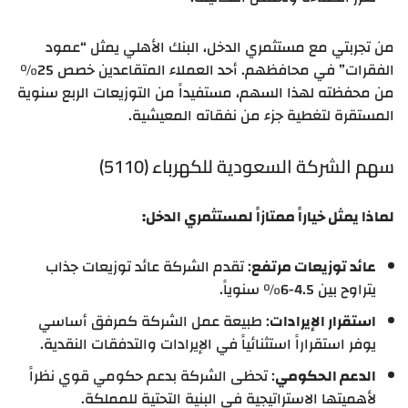
من تجربتي مع مستثمري الدخل، البنك الأهلي يمثل “عمود
الفقرات” في محافظهم. أحد العملاء المتقاعدين خصص 25%
من محفظته لهذا السهم، مستفيداً من التوزيعات الربع سنوية
المستقرة لتغطية جزء من نفقاته المعيشية.
سهم الشركة السعودية للكهرباء (5110)
لماذا يمثل خياراً ممتازاً لمستثمري الدخل:
عائد توزيعات مرتفع
: تقدم الشركة عائد توزيعات جذاب
يتراوح بين 4.5-6% سنوياً.
استقرار الإيرادات
: طبيعة عمل الشركة كمرفق أساسي
يوفر استقراراً استثنائياً في الإيرادات والتدفقات النقدية.
الدعم الحكومي
: تحظى الشركة بدعم حكومي قوي نظراً
لأهميتها الاستراتيجية في البنية التحتية للمملكة.