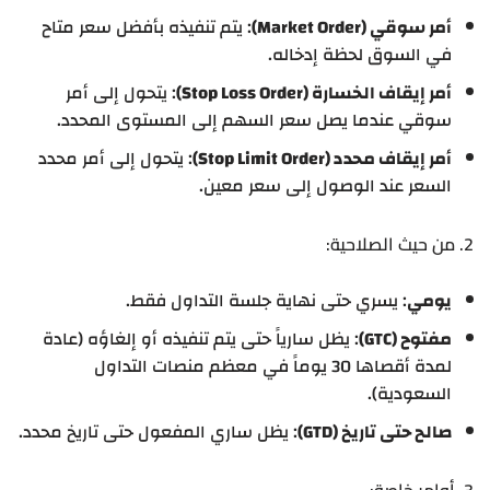
أمر سوقي (Market Order)
: يتم تنفيذه بأفضل سعر متاح
في السوق لحظة إدخاله.
أمر إيقاف الخسارة (Stop Loss Order)
: يتحول إلى أمر
سوقي عندما يصل سعر السهم إلى المستوى المحدد.
أمر إيقاف محدد (Stop Limit Order)
: يتحول إلى أمر محدد
السعر عند الوصول إلى سعر معين.
2. من حيث الصلاحية:
يومي
: يسري حتى نهاية جلسة التداول فقط.
مفتوح (GTC)
: يظل سارياً حتى يتم تنفيذه أو إلغاؤه (عادة
لمدة أقصاها 30 يوماً في معظم منصات التداول
السعودية).
صالح حتى تاريخ (GTD)
: يظل ساري المفعول حتى تاريخ محدد.
3. أوامر خاصة: