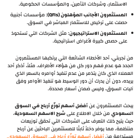
الاستثمار، وشركات التأمين، والمؤسسات الحكومية.
المستثمرون الأجانب المؤهلون (QFIs)
: مؤسسات أجنبية
حصلت على ترخيص للاستثمار المباشر في السوق.
المستثمرون الاستراتيجيون
: مثل الشركات التي تستحوذ
على حصص كبيرة لأغراض استراتيجية.
من تجربتي، أحد الأخطاء الشائعة التي يرتكبها المستثمرون
الجدد هو عدم فهم دور كل من هؤلاء الأطراف. مثلاً، أذكر أحد
العملاء الذي كان يتذمر من عدم تنفيذ أوامره بالسعر الذي
يريده، دون أن يدرك أن دور الوسيط هو تنفيذ الأوامر وفق
آليات السوق، وليس ضمان أسعار محددة.
يبحث المستثمرون عن
أفضل أسهم توزّع أرباح في السوق
السعودي
من خلال الاطلاع على
شرح الاسهم السعودية
،
حيث يتيح ذلك التعرف على الشركات التي تحقق توزيعات
منتظمة، مما يوفر دخلاً ثابتًا للمستثمرين الباحثين عن أرباح
مستدامة من
أفضل أسهم توزّع أرباح في السوق السعودي
.