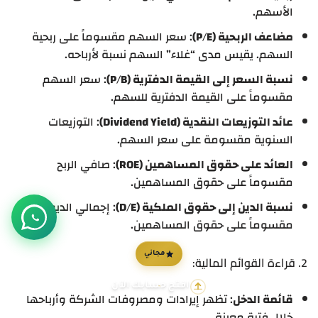
الأسهم.
مضاعف الربحية (P/E)
: سعر السهم مقسوماً على ربحية
السهم. يقيس مدى “غلاء” السهم نسبة لأرباحه.
نسبة السعر إلى القيمة الدفترية (P/B)
: سعر السهم
مقسوماً على القيمة الدفترية للسهم.
عائد التوزيعات النقدية (Dividend Yield)
: التوزيعات
السنوية مقسومة على سعر السهم.
العائد على حقوق المساهمين (ROE)
: صافي الربح
مقسوماً على حقوق المساهمين.
نسبة الدين إلى حقوق الملكية (D/E)
: إجمالي الديون
مقسوماً على حقوق المساهمين.
مجاني
2. قراءة القوائم المالية:
افتح حسابك الآن
قائمة الدخل
: تظهر إيرادات ومصروفات الشركة وأرباحها
خلال فترة معينة.