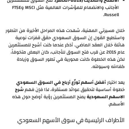
الانفتاح والتحديث (2015-الحاضر)
: فتح السوق للمستثمرين
الأجانب والانضمام للمؤشرات العالمية مثل MSCI وFTSE
Russell.
خلال مسيرتي المهنية، شهدت هذه المراحل الأخيرة من التطور
واستطيع القول إن السوق السعودي حقق قفزات نوعية
هائلة خلال العقد الماضي. أذكر عندما كنت أشرح للمستثمرين
عام 2015 عن قرب فتح السوق للأجانب، كان البعض متخوفاً،
لكن هذه الخطوة كانت محورية في تطور السوق وزيادة
كفاءته وسيولته.
يعد اختيار
أفضل أسهم توزّع أرباح في السوق السعودي
خطوة أساسية لتحقيق عوائد مستقرة، لذا فإن فهم
شرح
الاسهم السعودية
يمنح المستثمرين رؤية أوضح حول هذه
الأسهم.
الأطراف الرئيسية في سوق الأسهم السعودي